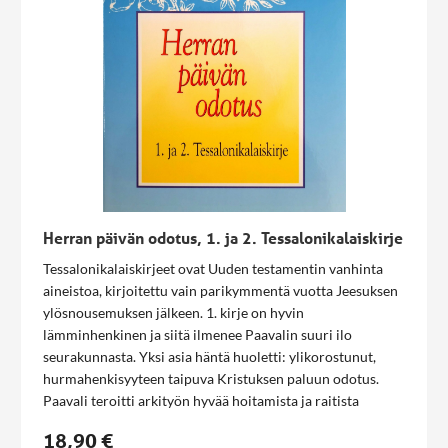
Herran päivän odotus, 1. ja 2. Tessalonikalaiskirje
Tessalonikalaiskirjeet ovat Uuden testamentin vanhinta
aineistoa, kirjoitettu vain parikymmentä vuotta Jeesuksen
ylösnousemuksen jälkeen. 1. kirje on hyvin
lämminhenkinen ja siitä ilmenee Paavalin suuri ilo
seurakunnasta. Yksi asia häntä huoletti: ylikorostunut,
hurmahenkisyyteen taipuva Kristuksen paluun odotus.
Paavali teroitti arkityön hyvää hoitamista ja raitista
valvomista, ja se onkin eritysesti 2. kirjeen pääviesti.
18,90 €