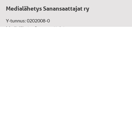
Medialähetys Sanansaattajat ry
Y-tunnus: 0202008-0
Medialähetys Sanansaattajat ry
Munckinkatu 67, 05800 Hyvinkää
Sansakaupan maksunvälityspalvelun tarjoaja on: Paytrail
Oyj yhteistyössä pankkien ja luottolaitosten kanssa.
Paytrail Oyj näkyy maksun saajana ja välittää maksun
kauppiaalle. Reklamaatiotapauksissa ota yhteys tuotteen
toimittajaan.