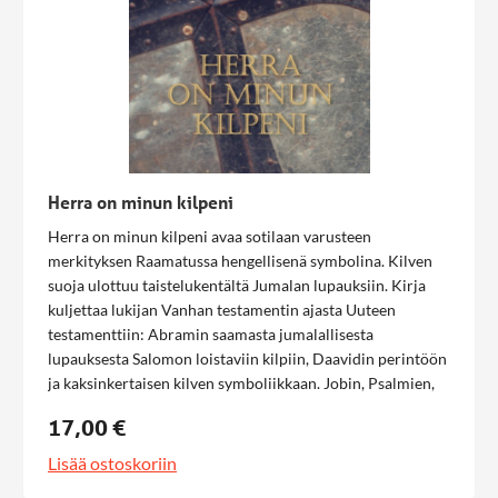
Herra on minun kilpeni
Herra on minun kilpeni avaa sotilaan varusteen
merkityksen Raamatussa hengellisenä symbolina. Kilven
suoja ulottuu taistelukentältä Jumalan lupauksiin. Kirja
kuljettaa lukijan Vanhan testamentin ajasta Uuteen
testamenttiin: Abramin saamasta jumalallisesta
lupauksesta Salomon loistaviin kilpiin, Daavidin perintöön
ja kaksinkertaisen kilven symboliikkaan. Jobin, Psalmien,
Sananlaskujen ja profeettakirjojen kautta avautuu kuva
17,00 €
Jumalasta suojelijana keskellä kärsimystä, epävarmuutta ja
kansojen kohtaloita. Uudessa testamentissa kilven
Lisää ostoskoriin
merkitys huipentuu Kristuksessa – Jeesuksessa, joka on