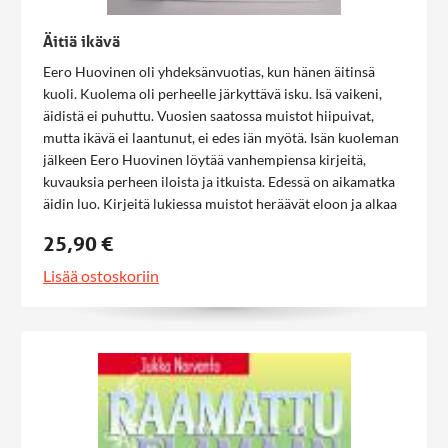
Äitiä ikävä
Eero Huovinen oli yhdeksänvuotias, kun hänen äitinsä
kuoli. Kuolema oli perheelle järkyttävä isku. Isä vaikeni,
äidistä ei puhuttu. Vuosien saatossa muistot hiipuivat,
mutta ikävä ei laantunut, ei edes iän myötä. Isän kuoleman
jälkeen Eero Huovinen löytää vanhempiensa kirjeitä,
kuvauksia perheen iloista ja itkuista. Edessä on aikamatka
äidin luo. Kirjeitä lukiessa muistot heräävät eloon ja alkaa
tutustuminen haalistuneiden muistikuvien sijasta
25,90 €
todelliseen äitiin. Esiin nousee kysymys, voiko äidin löytää
uudelleen, ja jos voi, helpottaako ikävä?
Lisää ostoskoriin