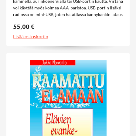
kammella, aurinkoenergialla tai USB-portin kautta. Virtana
voi käyttää myös kolmea AAA-paristoa. USB-portin lisäksi
radiossa on mini-USB, joten hätätilassa kännykänkin lataus
onnistuu. Mukana kantohihna ja USB-johto.
55,00 €
Lisää ostoskoriin