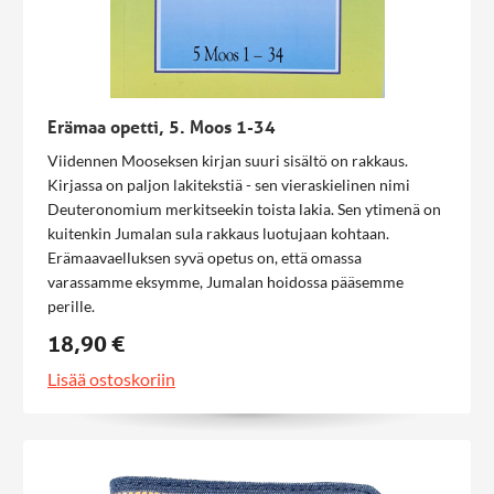
Erämaa opetti, 5. Moos 1-34
Viidennen Mooseksen kirjan suuri sisältö on rakkaus.
Kirjassa on paljon lakitekstiä - sen vieraskielinen nimi
Deuteronomium merkitseekin toista lakia. Sen ytimenä on
kuitenkin Jumalan sula rakkaus luotujaan kohtaan.
Erämaavaelluksen syvä opetus on, että omassa
varassamme eksymme, Jumalan hoidossa pääsemme
perille.
18,90 €
Lisää ostoskoriin