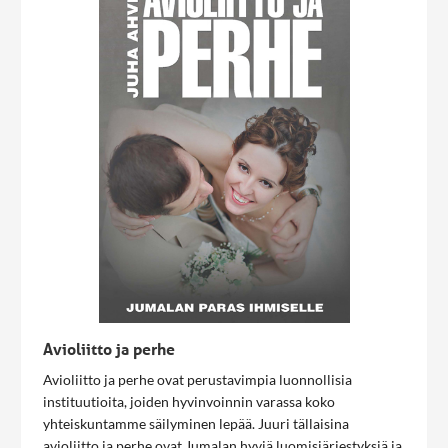
Avioliitto ja perhe
Avioliitto ja perhe ovat perustavimpia luonnollisia
instituutioita, joiden hyvinvoinnin varassa koko
yhteiskuntamme säilyminen lepää. Juuri tällaisina
avioliitto ja perhe ovat Jumalan hyviä luomisjärjestyksiä ja