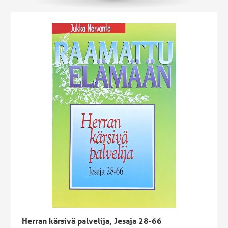
Herra ja opetuslastensa turva. Teos haastaa lukijan
pohtimaan, mitä merkitsee, kun Jumala sanoo: “Minä olen
kilpesi.” Raamatullinen kilpi välittää kutsun luottamukseen,
uskoon ja yhteyteen myös nykyajassa.
Herran kärsivä palvelija, Jesaja 28-66