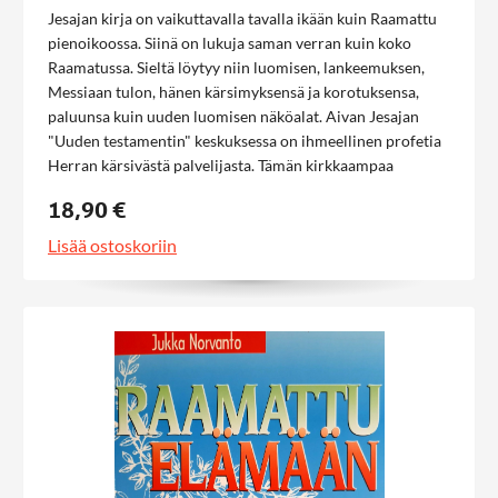
Jesajan kirja on vaikuttavalla tavalla ikään kuin Raamattu
pienoikoossa. Siinä on lukuja saman verran kuin koko
Raamatussa. Sieltä löytyy niin luomisen, lankeemuksen,
Messiaan tulon, hänen kärsimyksensä ja korotuksensa,
paluunsa kuin uuden luomisen näköalat. Aivan Jesajan
"Uuden testamentin" keskuksessa on ihmeellinen profetia
Herran kärsivästä palvelijasta. Tämän kirkkaampaa
evankeliumia ei löydy mistään!
18,90 €
Lisää ostoskoriin