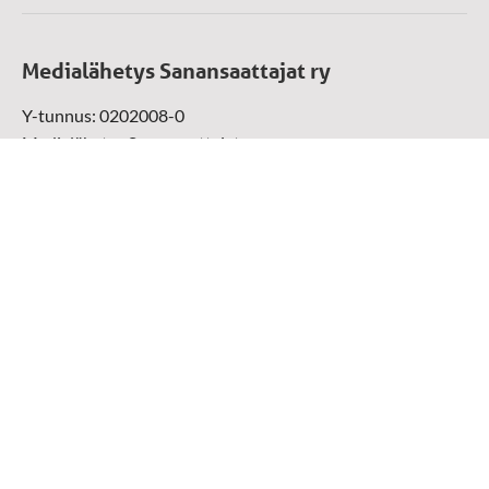
Medialähetys Sanansaattajat ry
Y-tunnus: 0202008-0
Medialähetys Sanansaattajat ry
Munckinkatu 67, 05800 Hyvinkää
Sansakaupan maksunvälityspalvelun tarjoaja on: Paytrail
Oyj yhteistyössä pankkien ja luottolaitosten kanssa.
Paytrail Oyj näkyy maksun saajana ja välittää maksun
kauppiaalle. Reklamaatiotapauksissa ota yhteys tuotteen
toimittajaan.