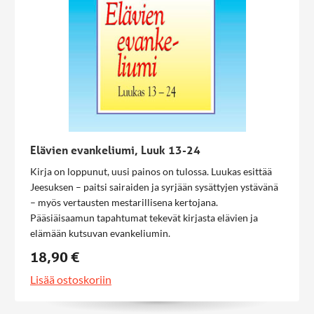
Elävien evankeliumi, Luuk 13-24
Kirja on loppunut, uusi painos on tulossa. Luukas esittää
Jeesuksen – paitsi sairaiden ja syrjään sysättyjen ystävänä
– myös vertausten mestarillisena kertojana.
Pääsiäisaamun tapahtumat tekevät kirjasta elävien ja
elämään kutsuvan evankeliumin.
18,90 €
Lisää ostoskoriin