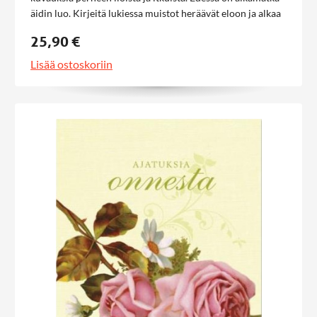
äidin luo. Kirjeitä lukiessa muistot heräävät eloon ja alkaa
tutustuminen haalistuneiden muistikuvien sijasta
25,90 €
todelliseen äitiin. Esiin nousee kysymys, voiko äidin löytää
uudelleen, ja jos voi, helpottaako ikävä?
Lisää ostoskoriin