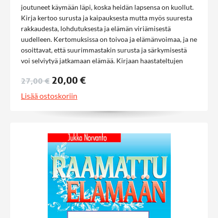
joutuneet käymään läpi, koska heidän lapsensa on kuollut.
Kirja kertoo surusta ja kaipauksesta mutta myös suuresta
rakkaudesta, lohdutuksesta ja elämän viriämisestä
uudelleen. Kertomuksissa on toivoa ja elämänvoimaa, ja ne
osoittavat, että suurimmastakin surusta ja särkymisestä
voi selviytyä jatkamaan elämää. Kirjaan haastateltujen
vanhempien lapset ovat kuolleet eri syistä ja eri-ikäisinä.
20,00 €
27,00 €
Elämäntarinoilla on paljon annettavaa niillekin, joilla ei ole
henkilökohtaista kosketusta kirjan aihepiiriin. Minna Ala-
Lisää ostoskoriin
Heikkilä on kokenut journalisti.