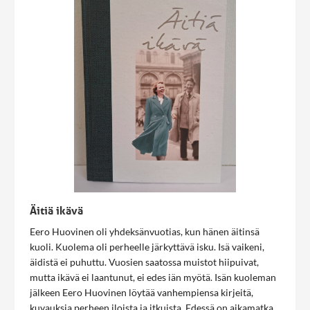
Äitiä ikävä
Eero Huovinen oli yhdeksänvuotias, kun hänen äitinsä
kuoli. Kuolema oli perheelle järkyttävä isku. Isä vaikeni,
äidistä ei puhuttu. Vuosien saatossa muistot hiipuivat,
mutta ikävä ei laantunut, ei edes iän myötä. Isän kuoleman
jälkeen Eero Huovinen löytää vanhempiensa kirjeitä,
kuvauksia perheen iloista ja itkuista. Edessä on aikamatka