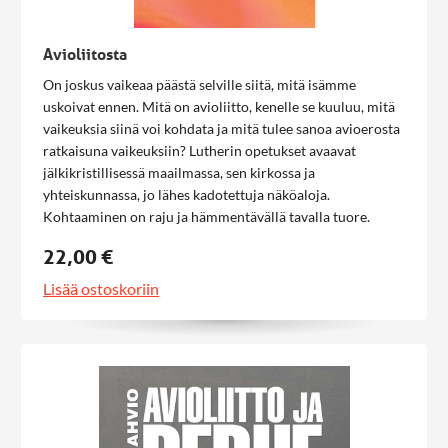
Avioliitosta
On joskus vaikeaa päästä selville siitä, mitä isämme
uskoivat ennen. Mitä on avioliitto, kenelle se kuuluu, mitä
vaikeuksia siinä voi kohdata ja mitä tulee sanoa avioerosta
ratkaisuna vaikeuksiin? Lutherin opetukset avaavat
jälkikristillisessä maailmassa, sen kirkossa ja
yhteiskunnassa, jo lähes kadotettuja näköaloja.
Kohtaaminen on raju ja hämmentävällä tavalla tuore.
Avioliitosta on Lutherin vuonna 1523 valmistunut 1.
22,00 €
Korinttilaiskirjeen 7. luvun selitys, jota hän ryhtyi
kirjoittamaan tuodakseen valoa selibaattikysymykseen.
Lisää ostoskoriin
Kirja ilmestyy nyt ensimmäistä kertaa suomeksi!