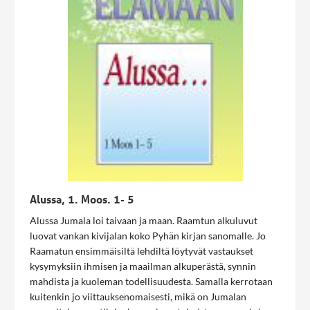
Alussa, 1. Moos. 1- 5
Alussa Jumala loi taivaan ja maan. Raamtun alkuluvut
luovat vankan kivijalan koko Pyhän kirjan sanomalle. Jo
Raamatun ensimmäisiltä lehdiltä löytyvät vastaukset
kysymyksiin ihmisen ja maailman alkuperästä, synnin
mahdista ja kuoleman todellisuudesta. Samalla kerrotaan
kuitenkin jo viittauksenomaisesti, mikä on Jumalan