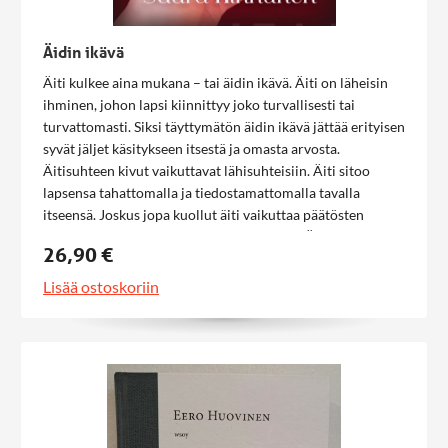
Äidin ikävä
Äiti kulkee aina mukana – tai äidin ikävä. Äiti on läheisin
ihminen, johon lapsi kiinnittyy joko turvallisesti tai
turvattomasti. Siksi täyttymätön äidin ikävä jättää erityisen
syvät jäljet käsitykseen itsestä ja omasta arvosta.
Äitisuhteen kivut vaikuttavat lähisuhteisiin. Äiti sitoo
lapsensa tahattomalla ja tiedostamattomalla tavalla
itseensä. Joskus jopa kuollut äiti vaikuttaa päätösten
tekoon ja aiheuttaa syyllisyyttä tai häpeää. Äidin ikävä on
26,90 €
tarkoitettu sielunhoito- ja terapiatyötä tekeville ja itsensä
kanssa työskentelemisestä kiinnostuneille.
Lisää ostoskoriin