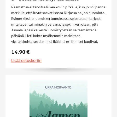
Raamattua ei tarvitse lukea kovin pitkälle, kun jo voi panna
merkille, että luvut saavat Isossa Kirjassa paljon huomiota.
Esimerkiksi jo luomiskertomuksessa selostetaan tarkasti,
mitä tapahtui minäkin päivänä, ja sekin kerrotaan, että
Jumala lepäsi kaikesta luomistyöstään seitsemäntenä
päivänä. Heti kohta myöhemmin mainitaan
yksityiskohtaisesti, minkä ikäisinä eri ihmiset kuolivat.
Lukujen luetteleminen jatkuu läpi Vanhan testamentin
14,90 €
moninaisena, ja sama näköala tulee vastaan Uudessa
testamentissa. Näistä monista yksityiskohdista lienee
Lisää ostoskoriin
mahdollista päätellä, että Raamatussa myös lukuihin
sisältyy viestiä, jota ei kannata ilman muuta ohittaa. Tämän
kirjan tarkoituksena on nostaa esiin tärkeimmät
Raamatussa mainitut luvut sekä pohtia niiden merkitystä
hengellisessä mielessä. Kirja ei käsittele numerologiaa,
joka näkee alkukielten sanojen lukuarvoissa kätkettyä
mystiikkaa ja pyrkii löytämään niistä salattuja viisauksia.
Sen sijaan kirja käy keskustelua suomenkielisille ja keille
tahansa ilmeisten lukujen raamatullisesta sanomasta.