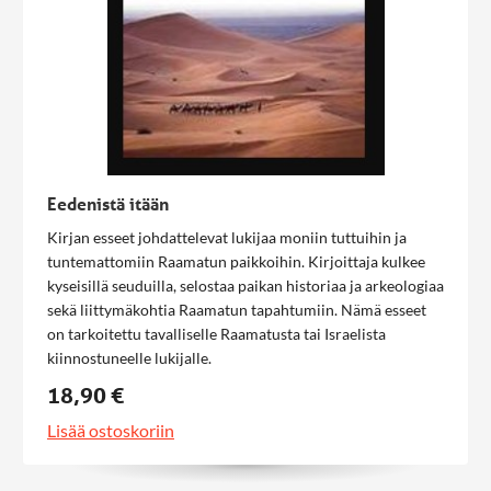
luonnonlakien avulla. Luontoa pitää kuitenkin saada tutkia
myös älykkään suunnittelun näkökulmasta. Vasta silloin
tiede olisi naturalistisista ennakkokäsityksistä vapaata ja
todisteet saisivat puhua puolestaan.
Eedenistä itään
Kirjan esseet johdattelevat lukijaa moniin tuttuihin ja
tuntemattomiin Raamatun paikkoihin. Kirjoittaja kulkee
kyseisillä seuduilla, selostaa paikan historiaa ja arkeologiaa
sekä liittymäkohtia Raamatun tapahtumiin. Nämä esseet
on tarkoitettu tavalliselle Raamatusta tai Israelista
kiinnostuneelle lukijalle.
18,90 €
Lisää ostoskoriin