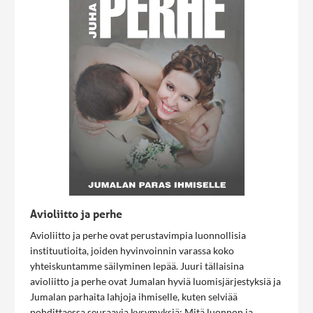
Avioliitto ja perhe
Avioliitto ja perhe ovat perustavimpia luonnollisia
instituutioita, joiden hyvinvoinnin varassa koko
yhteiskuntamme säilyminen lepää. Juuri tällaisina
avioliitto ja perhe ovat Jumalan hyviä luomisjärjestyksiä ja
Jumalan parhaita lahjoja ihmiselle, kuten selviää
pohdittaessa seuraavia kysymyksiä: Mitä luonnon ja