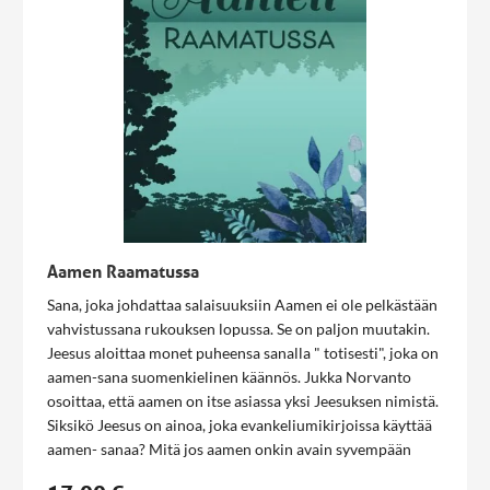
Aamen Raamatussa
Sana, joka johdattaa salaisuuksiin Aamen ei ole pelkästään
vahvistussana rukouksen lopussa. Se on paljon muutakin.
Jeesus aloittaa monet puheensa sanalla " totisesti", joka on
aamen-sana suomenkielinen käännös. Jukka Norvanto
osoittaa, että aamen on itse asiassa yksi Jeesuksen nimistä.
Siksikö Jeesus on ainoa, joka evankeliumikirjoissa käyttää
aamen- sanaa? Mitä jos aamen onkin avain syvempään
ymmärrykseen? Alkutekstistä nähdään, että aamen-sana