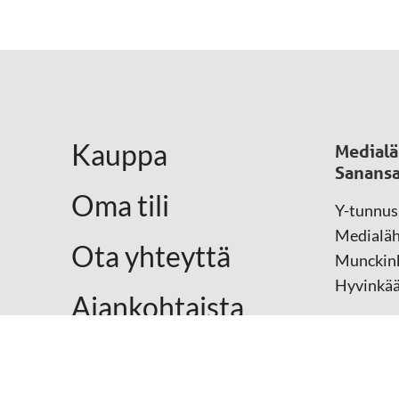
Kauppa
Medialä
Sanansa
Oma tili
Y-tunnus
Medialäh
Ota yhteyttä
Munckink
Hyvinkä
Ajankohtaista