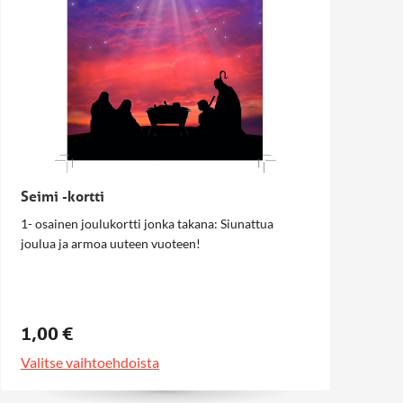
Seimi -kortti
1- osainen joulukortti jonka takana: Siunattua
joulua ja armoa uuteen vuoteen!
1,00 €
Valitse vaihtoehdoista