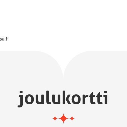
sa.fi
joulukortti