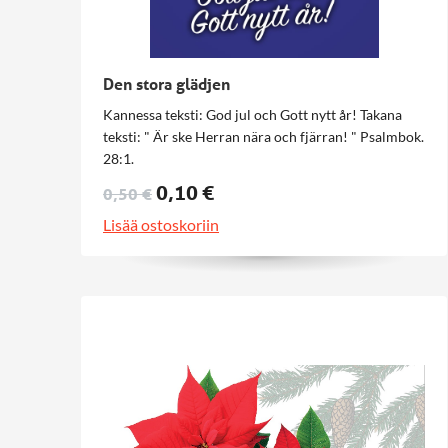
Den stora glädjen
Kannessa teksti: God jul och Gott nytt år! Takana
teksti: " Är ske Herran nära och fjärran! " Psalmbok.
28:1.
0,10 €
0,50 €
Lisää ostoskoriin