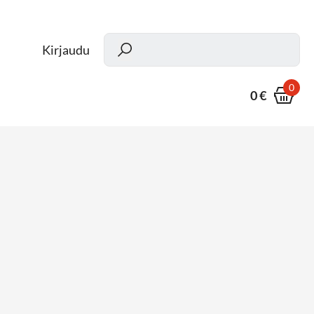
Kun
Kirjaudu
0
0 €