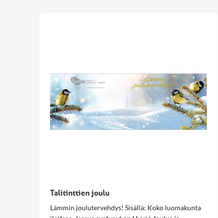
Talitinttien joulu
Lämmin joulutervehdys! Sisällä: Koko luomakunta