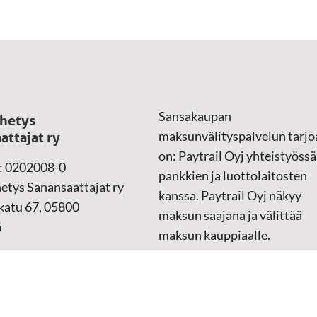
Sansakaupan
hetys
maksunvälityspalvelun tarjo
attajat ry
on: Paytrail Oyj yhteistyössä
: 0202008-0
pankkien ja luottolaitosten
etys Sanansaattajat ry
kanssa. Paytrail Oyj näkyy
atu 67, 05800
maksun saajana ja välittää
ä
maksun kauppiaalle.
Reklamaatiotapauksissa ota
yhteys tuotteen toimittajaan