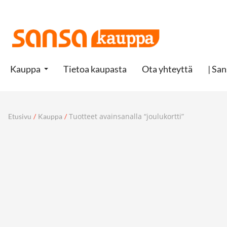
Kauppa
Tietoa kaupasta
Ota yhteyttä
| San
Tuotteet avainsanalla “joulukortti”
Etusivu
/
Kauppa
/