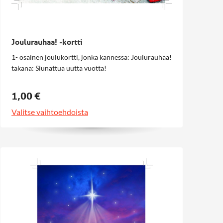
Joulurauhaa! -kortti
1- osainen joulukortti, jonka kannessa: Joulurauhaa!
takana: Siunattua uutta vuotta!
1,00 €
Valitse vaihtoehdoista