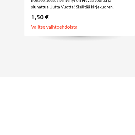
iloitsee, Jeesus syntynyt on Hyvää Joulua ja
siunattua Uutta Vuotta! Sisältää kirjekuoren.
1,50 €
Valitse vaihtoehdoista