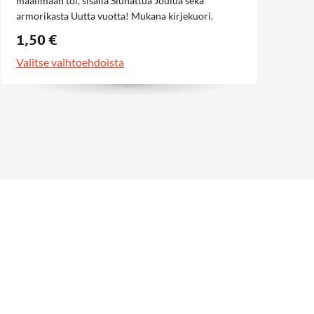
maailmaan toi, sisällä Siunattua Joulua sekä
armorikasta Uutta vuotta! Mukana kirjekuori.
1,50 €
Valitse vaihtoehdoista