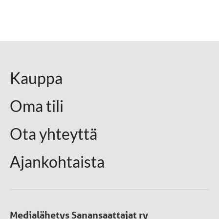
Kauppa
Oma tili
Ota yhteyttä
Ajankohtaista
Medialähetys Sanansaattajat ry