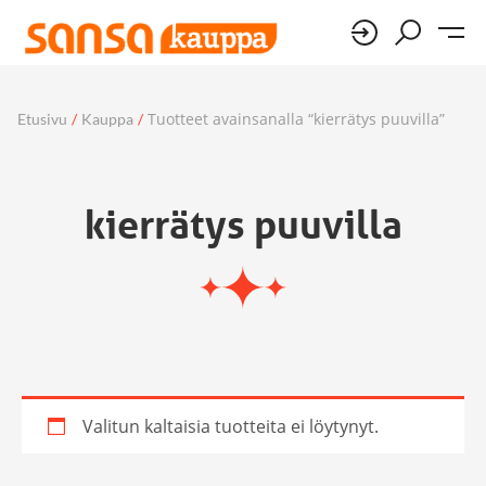
Tuotteet avainsanalla “kierrätys puuvilla”
Etusivu
/
Kauppa
/
kierrätys puuvilla
Valitun kaltaisia tuotteita ei löytynyt.