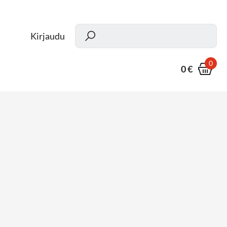
Kun
Kirjaudu
0
0 €