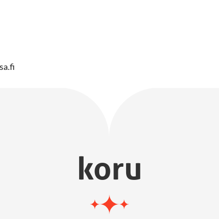
sa.fi
koru