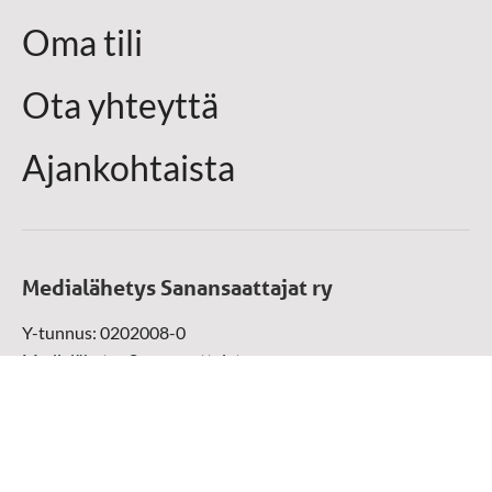
Oma tili
Ota yhteyttä
Ajankohtaista
Medialähetys Sanansaattajat ry
Y-tunnus: 0202008-0
Medialähetys Sanansaattajat ry
Munckinkatu 67, 05800 Hyvinkää