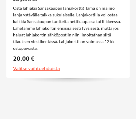
Osta lahjaksi Sansakaupan lahjakortti! Tämä on mainio
lahja ystävälle taikka sukulaiselle. Lahjakortilla voi ostaa
kaikkia Sansakaupan tuotteita nettikaupassa tai liikkeessä.
Lähetämme lahjakortin ensisijaisesti fyysisesti, mutta jos
haluat lahjakortin sähköpostiin niin ilmoitathan siitä
tilauksen viestikentässä. Lahjakortti on voimassa 12 kk
ostopäivästä.
20,00 €
Valitse vaihtoehdoista