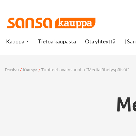
Kauppa
Tietoa kaupasta
Ota yhteyttä
| San
Tuotteet avainsanalla “Medialähetyspäivät”
Etusivu
/
Kauppa
/
Me