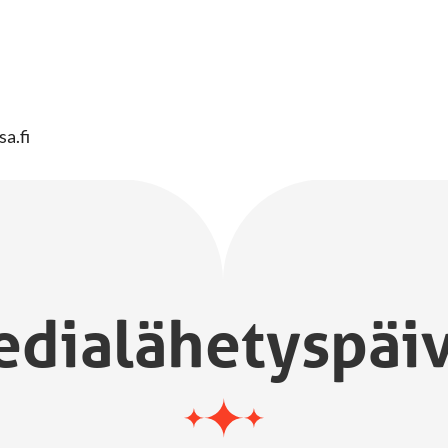
sa.fi
dialähetyspäi