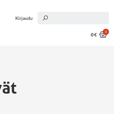
Kun
Kirjaudu
0
0 €
vät