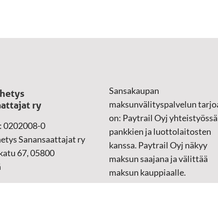
Sansakaupan
hetys
maksunvälityspalvelun tarjo
attajat ry
on: Paytrail Oyj yhteistyössä
: 0202008-0
pankkien ja luottolaitosten
etys Sanansaattajat ry
kanssa. Paytrail Oyj näkyy
atu 67, 05800
maksun saajana ja välittää
ä
maksun kauppiaalle.
Reklamaatiotapauksissa ota
yhteys tuotteen toimittajaan