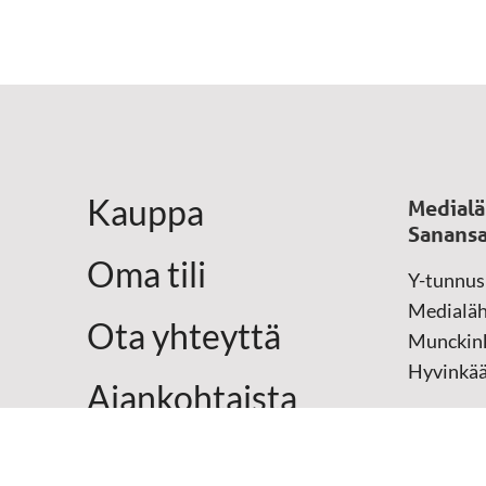
Kauppa
Medialä
Sanansa
Oma tili
Y-tunnus
Medialäh
Ota yhteyttä
Munckink
Hyvinkä
Ajankohtaista