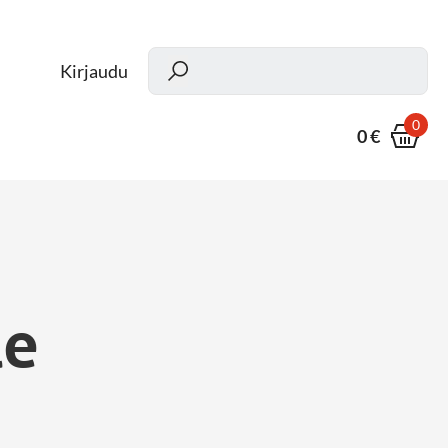
Kun
Kirjaudu
0
0 €
le