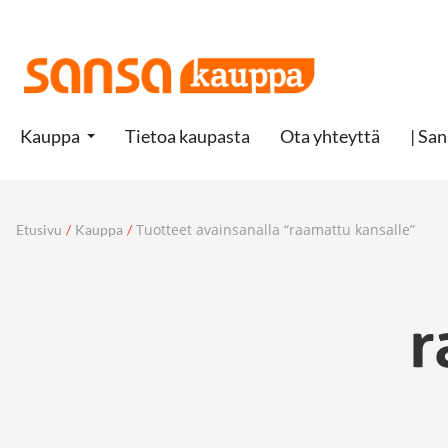
Kauppa
Tietoa kaupasta
Ota yhteyttä
| San
Tuotteet avainsanalla “raamattu kansalle”
Etusivu
/
Kauppa
/
r