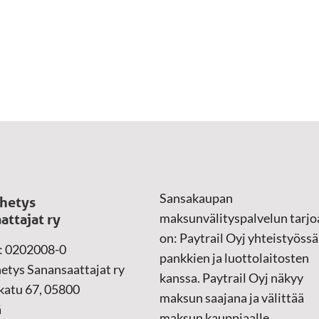
Sansakaupan
hetys
maksunvälityspalvelun tarjo
attajat ry
on: Paytrail Oyj yhteistyössä
: 0202008-0
pankkien ja luottolaitosten
etys Sanansaattajat ry
kanssa. Paytrail Oyj näkyy
atu 67, 05800
maksun saajana ja välittää
ä
maksun kauppiaalle.