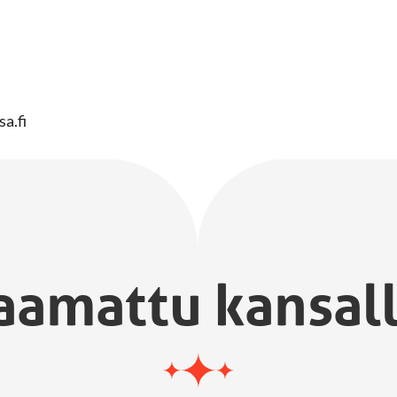
sa.fi
aamattu kansal