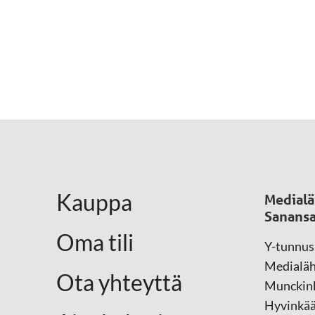
Kauppa
Medialä
Sanansa
Oma tili
Y-tunnus
Medialäh
Ota yhteyttä
Munckink
Hyvinkä