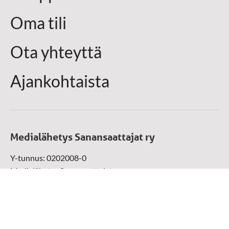
Oma tili
Ota yhteyttä
Ajankohtaista
Medialähetys Sanansaattajat ry
Y-tunnus: 0202008-0
Medialähetys Sanansaattajat ry
Munckinkatu 67, 05800 Hyvinkää