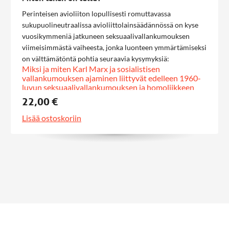
Perinteisen avioliiton lopullisesti romuttavassa
sukupuolineutraalissa avioliittolainsäädännössä on kyse
vuosikymmeniä jatkuneen seksuaalivallankumouksen
viimeisimmästä vaiheesta, jonka luonteen ymmärtämiseksi
on välttämätöntä pohtia seuraavia kysymyksiä:
Miksi ja miten Karl Marx ja sosialistisen
vallankumouksen ajaminen liittyvät edelleen 1960-
luvun seksuaalivallankumouksen ja homoliikkeen
päämäärien ajamiseen?
22,00 €
Mitä on läntiseen marxismiin olennaisesti liittyvä
kulttuurimarxismi?
Lisää ostoskoriin
Mitkä ovat Jumalan lain ja luomisjärjestykset
avoimesti haastavat marxismin 10 käskyä?
Mitä tarkoitetaan konstruktivistisella
ihmiskäsityksellä, jonka nimiin vannoo akateeminen
homotutkimus?
Kuinka vahvasti amerikkalaisen homoliikkeen
esimerkki vaikuttaa Suomessa?
Mitä sukupuolineutraalin avioliiton jälkeen?
Teologian tohtori ja dosentti Juha Ahvion kirja
vastaa näihin kysymyksiin ja palauttaa mieliin 1900-
luvun seksuaalivallankumouksen aatehistorialliset