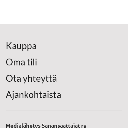
Kauppa
Oma tili
Ota yhteyttä
Ajankohtaista
Medialähetys Sanansaattajat ry