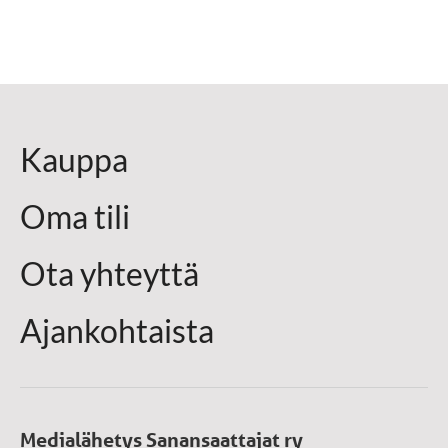
Kauppa
Oma tili
Ota yhteyttä
Ajankohtaista
Medialähetys Sanansaattajat ry