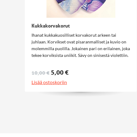
Kukkakorvakorut
Ihanat kukkakuosilliset korvakorut arkeen tai
juhlaan. Korvikset ovat pisaranmalliset ja kuvio on
molemmilla puolilla. Jokainen pari on erilainen, joka
tekee korviksista uniikit. Sävy on sinisestä violettiin.
5,00 €
10,00 €
Lisää ostoskoriin