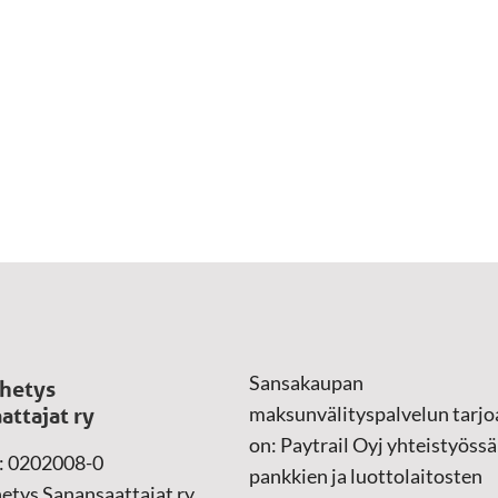
Sansakaupan
hetys
maksunvälityspalvelun tarjo
attajat ry
on: Paytrail Oyj yhteistyössä
: 0202008-0
pankkien ja luottolaitosten
etys Sanansaattajat ry