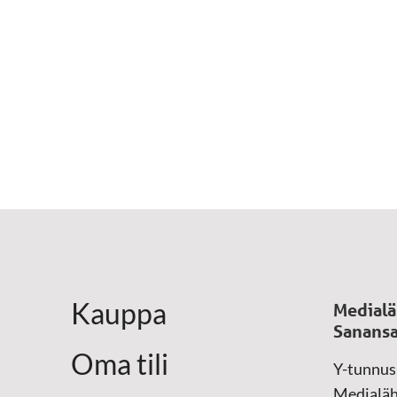
Kauppa
Medialä
Sanansa
Oma tili
Y-tunnus
Medialäh