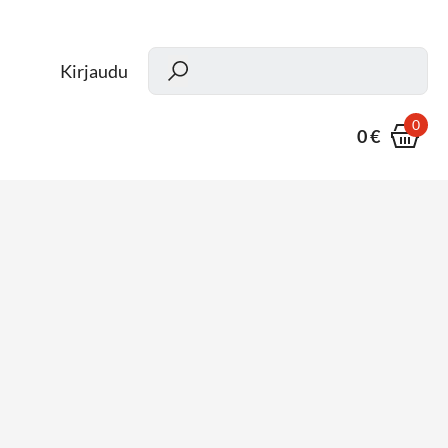
Kun
Kirjaudu
0
0 €