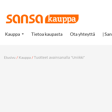
Kauppa
Tietoa kaupasta
Ota yhteyttä
| San
Tuotteet avainsanalla “Uniikki”
Etusivu
/
Kauppa
/