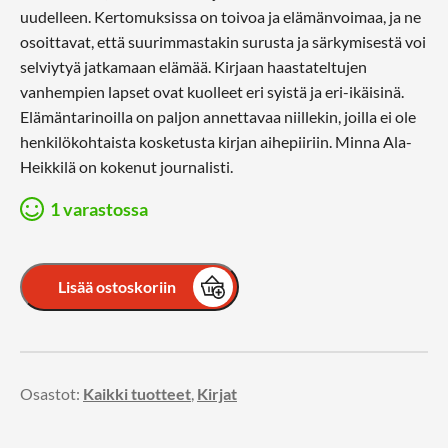
uudelleen. Kertomuksissa on toivoa ja elämänvoimaa, ja ne
osoittavat, että suurimmastakin surusta ja särkymisestä voi
selviytyä jatkamaan elämää. Kirjaan haastateltujen
vanhempien lapset ovat kuolleet eri syistä ja eri-ikäisinä.
Elämäntarinoilla on paljon annettavaa niillekin, joilla ei ole
henkilökohtaista kosketusta kirjan aihepiiriin. Minna Ala-
Heikkilä on kokenut journalisti.
1 varastossa
Lisää ostoskoriin
Osastot:
Kaikki tuotteet
,
Kirjat