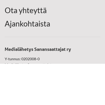
Ota yhteyttä
Ajankohtaista
Medialähetys Sanansaattajat ry
Y-tunnus: 0202008-0
Medialähetys Sanansaattajat ry
Munckinkatu 67, 05800 Hyvinkää