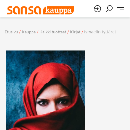
Ismaelin tyttäret
Etusivu
/
Kauppa
/
Kaikki tuotteet
/
Kirjat
/