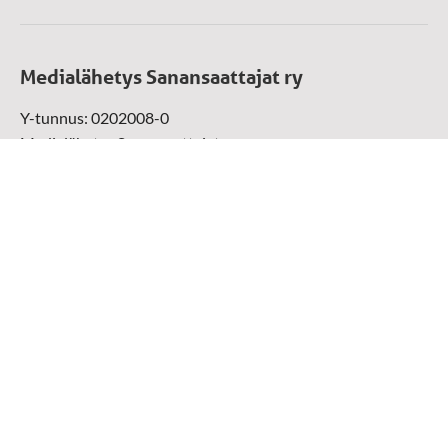
Medialähetys Sanansaattajat ry
Y-tunnus: 0202008-0
Medialähetys Sanansaattajat ry
Munckinkatu 67, 05800 Hyvinkää
Sansakaupan maksunvälityspalvelun tarjoaja on: Paytrail
Oyj yhteistyössä pankkien ja luottolaitosten kanssa.
Paytrail Oyj näkyy maksun saajana ja välittää maksun
kauppiaalle. Reklamaatiotapauksissa ota yhteys tuotteen
toimittajaan.