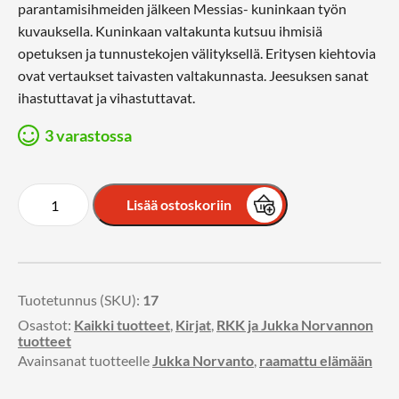
parantamisihmeiden jälkeen Messias- kuninkaan työn
kuvauksella. Kuninkaan valtakunta kutsuu ihmisiä
opetuksen ja tunnustekojen välityksellä. Eritysen kiehtovia
ovat vertaukset taivasten valtakunnasta. Jeesuksen sanat
ihastuttavat ja vihastuttavat.
3 varastossa
Lisää ostoskoriin
Tuotetunnus (SKU):
17
Osastot:
Kaikki tuotteet
,
Kirjat
,
RKK ja Jukka Norvannon
tuotteet
Avainsanat tuotteelle
Jukka Norvanto
,
raamattu elämään