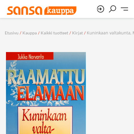
Kuninkaan valtakunta, 
Etusivu
/
Kauppa
/
Kaikki tuotteet
/
Kirjat
/