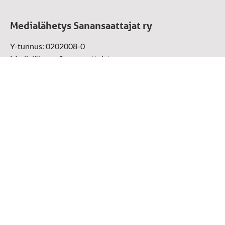
Medialähetys Sanansaattajat ry
Y-tunnus: 0202008-0
Medialähetys Sanansaattajat ry
Munckinkatu 67, 05800 Hyvinkää
Sansakaupan maksunvälityspalvelun tarjoaja on: Paytrail
Oyj yhteistyössä pankkien ja luottolaitosten kanssa.
Paytrail Oyj näkyy maksun saajana ja välittää maksun
kauppiaalle. Reklamaatiotapauksissa ota yhteys tuotteen
toimittajaan.