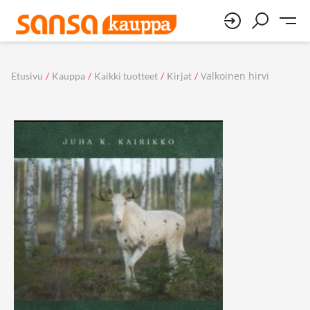
Valkoinen hirvi
Etusivu
/
Kauppa
/
Kaikki tuotteet
/
Kirjat
/