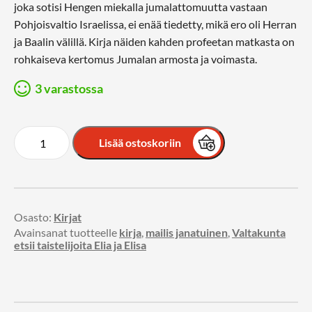
joka sotisi Hengen miekalla jumalattomuutta vastaan
Pohjoisvaltio Israelissa, ei enää tiedetty, mikä ero oli Herran
ja Baalin välillä. Kirja näiden kahden profeetan matkasta on
rohkaiseva kertomus Jumalan armosta ja voimasta.
3 varastossa
Lisää ostoskoriin
Osasto:
Kirjat
Avainsanat tuotteelle
kirja
,
mailis janatuinen
,
Valtakunta
etsii taistelijoita Elia ja Elisa