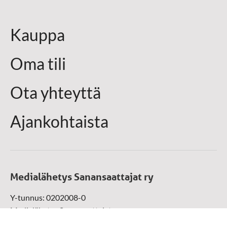
Kauppa
Oma tili
Ota yhteyttä
Ajankohtaista
Medialähetys Sanansaattajat ry
Y-tunnus: 0202008-0
Medialähetys Sanansaattajat ry
Munckinkatu 67, 05800 Hyvinkää