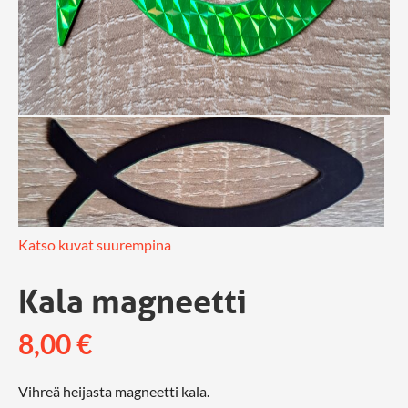
Katso kuvat suurempina
Kala magneetti
8,00
€
Vihreä heijasta magneetti kala.