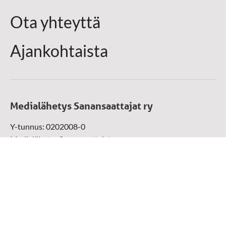
Ota yhteyttä
Ajankohtaista
Medialähetys Sanansaattajat ry
Y-tunnus: 0202008-0
Medialähetys Sanansaattajat ry
Munckinkatu 67, 05800 Hyvinkää