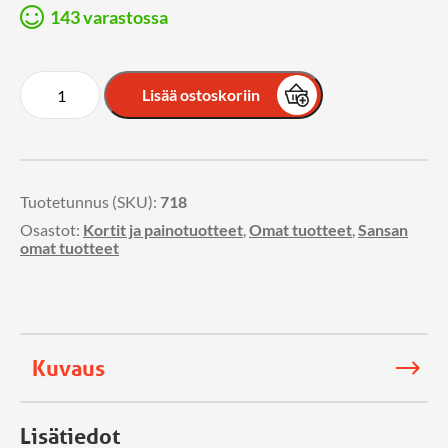
143 varastossa
Lisää ostoskoriin
Tuotetunnus (SKU):
718
Osastot:
Kortit ja painotuotteet
,
Omat tuotteet
,
Sansan
omat tuotteet
Kuvaus
Lisätiedot