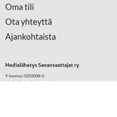
Oma tili
Ota yhteyttä
Ajankohtaista
Medialähetys Sanansaattajat ry
Y-tunnus: 0202008-0
Medialähetys Sanansaattajat ry
Munckinkatu 67, 05800 Hyvinkää