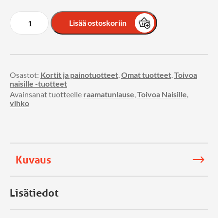
Lisää ostoskoriin
Osastot:
Kortit ja painotuotteet
,
Omat tuotteet
,
Toivoa
naisille -tuotteet
Avainsanat tuotteelle
raamatunlause
,
Toivoa Naisille
,
vihko
Kuvaus
Lisätiedot