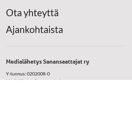
Ota yhteyttä
Ajankohtaista
Medialähetys Sanansaattajat ry
Y-tunnus: 0202008-0
Medialähetys Sanansaattajat ry
Munckinkatu 67, 05800 Hyvinkää