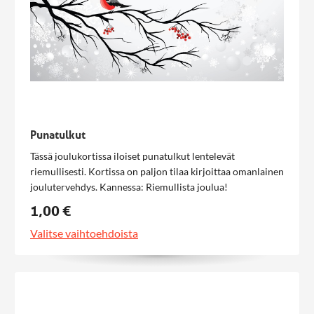
Punatulkut
Tässä joulukortissa iloiset punatulkut lentelevät
riemullisesti. Kortissa on paljon tilaa kirjoittaa omanlainen
joulutervehdys. Kannessa: Riemullista joulua!
1,00 €
Valitse vaihtoehdoista