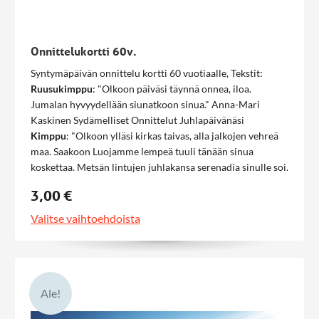
Onnittelukortti 60v.
Syntymäpäivän onnittelu kortti 60 vuotiaalle, Tekstit:
Ruusukimppu
: "Olkoon päiväsi täynnä onnea, iloa.
Jumalan hyvyydellään siunatkoon sinua." Anna-Mari
Kaskinen Sydämelliset Onnittelut Juhlapäivänäsi
Kimppu
: "Olkoon ylläsi kirkas taivas, alla jalkojen vehreä
maa. Saakoon Luojamme lempeä tuuli tänään sinua
koskettaa. Metsän lintujen juhlakansa serenadia sinulle soi.
Meren aaltojen keveä kuohu sinun kanssasi karkeloi.
3,00 €
Olkoon maljasi rauhaa täynnä. Keinut sylissä rakkauden.
Sinut ympäröi Jumalan hyvyys, onnentoivotus ystävien."
Valitse vaihtoehdoista
Annan-Mari Kaskinen Sydämelliset Onnittelut
Ruusu-
orvokki
: "Toivotan Sinulle valoa vuosiin tuleviin. Taivaan
Isän iloa kaikkiin askeliin." Anna-Mari Kaskinen
Sydämelliset Onnittelut Juhlapäivänäsi
Orvokki
:
"Toivotan sinulle kaikkea hyvää, Jumalan rauhaa ja onnea
Ale!
syvää. Puhaltakoon ylläsi taivaan tuulet, että viestin Hänen