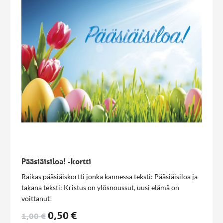
rakkaudestaan kuulet." Sydämelliset Onnittelut
Juhlapäivänäsi
2- ruusua
: "On meillä voima ja ilo, kun
Jeesus kanssamme on. Ei tuulet , ei myrskyt kaada on
apumme horjumaton. Sinä siunaat päiväni kaikki, täytät
Hengelläs sydämein. Taas tänään saan sinua kiittää
seurassa ystävien." A.T.Tuuli Onnea ja siunausta
Pääsiäisiloa! -kortti
Raikas pääsiäiskortti jonka kannessa teksti: Pääsiäisiloa ja
takana teksti: Kristus on ylösnoussut, uusi elämä on
voittanut!
0,50 €
1,00 €