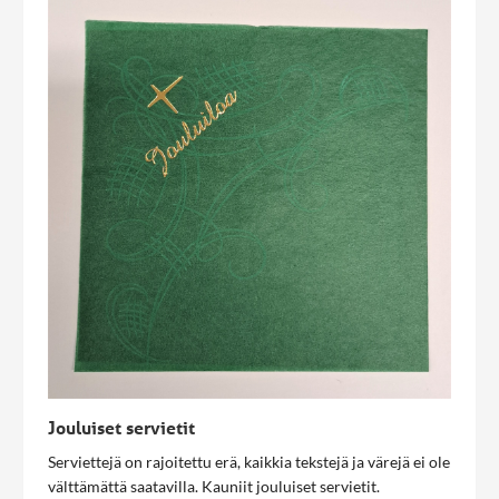
perustamaan näkemyksensä sellaisiin tutkimustuloksiin,
jotka voidaan toistaa laboratoriossa, ja jotka eivät ole
ristiriidassa fysiikan ja kemian lakien kanssa. Jos väitettä ei
voida kokeellisesti osoittaa mahdolliseksi, on siihen syytä
suhtautua epäillen ja pohtia myös, miksi meille halutaan
uskotella, että väite uusdarvinismin vuosimiljoonista on
”totta”. Naturalistinen todellisuuskäsitys ei saa sanella,
mitä mieltä on lupa olla, mitä saa tutkia ja mitä julkaista.
Naturalismin mukaan kaikki voidaan selittää
luonnonlakien avulla. Luontoa pitää kuitenkin saada tutkia
myös älykkään suunnittelun näkökulmasta. Vasta silloin
tiede olisi naturalistisista ennakkokäsityksistä vapaata ja
todisteet saisivat puhua puolestaan.
Jouluiset servietit
Serviettejä on rajoitettu erä, kaikkia tekstejä ja värejä ei ole
välttämättä saatavilla. Kauniit jouluiset servietit.