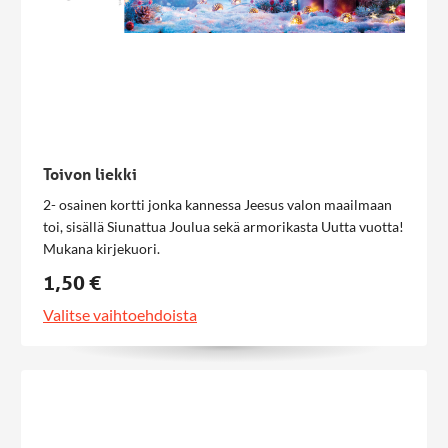
Toivon liekki
2- osainen kortti jonka kannessa Jeesus valon maailmaan
toi, sisällä Siunattua Joulua sekä armorikasta Uutta vuotta!
Mukana kirjekuori.
1,50 €
Valitse vaihtoehdoista