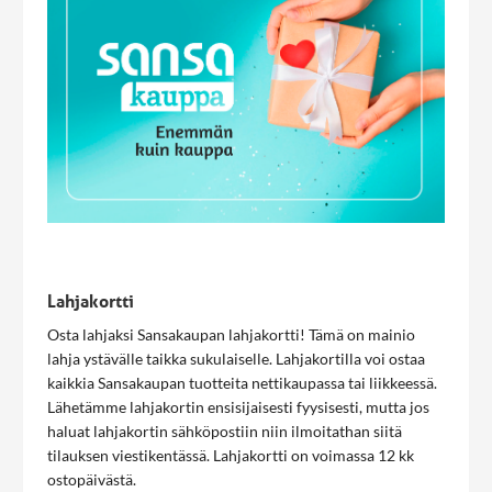
Lahjakortti
Osta lahjaksi Sansakaupan lahjakortti! Tämä on mainio
lahja ystävälle taikka sukulaiselle. Lahjakortilla voi ostaa
kaikkia Sansakaupan tuotteita nettikaupassa tai liikkeessä.
Lähetämme lahjakortin ensisijaisesti fyysisesti, mutta jos
haluat lahjakortin sähköpostiin niin ilmoitathan siitä
tilauksen viestikentässä. Lahjakortti on voimassa 12 kk
ostopäivästä.