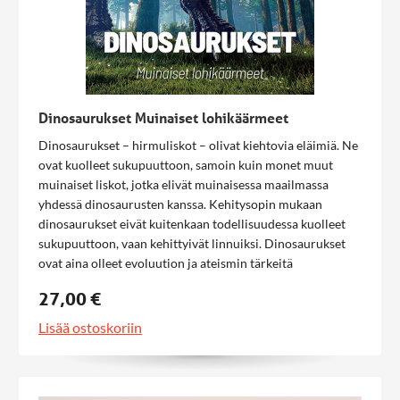
Dinosaurukset Muinaiset lohikäärmeet
Dinosaurukset – hirmuliskot – olivat kiehtovia eläimiä. Ne
ovat kuolleet sukupuuttoon, samoin kuin monet muut
muinaiset liskot, jotka elivät muinaisessa maailmassa
yhdessä dinosaurusten kanssa. Kehitysopin mukaan
dinosaurukset eivät kuitenkaan todellisuudessa kuolleet
sukupuuttoon, vaan kehittyivät linnuiksi. Dinosaurukset
ovat aina olleet evoluution ja ateismin tärkeitä
mannekiineja. Ihmiset on tehokkaasti aivopesty uskomaan,
27,00 €
että dinosaurukset ilmestyivät maapallolle 230 miljoonaa
vuotta sitten ja kuolivat pois 65 miljoonaa vuotta sitten.
Lisää ostoskoriin
Pitkiä ajanjaksoja pidetään itsestäänselvyytenä, mitä ne
eivät yllättäen olekaan.Tämän kirjan tarkoitus on antaa
havaintoihin perustuvaa tietoa ja auttaa lukijaa