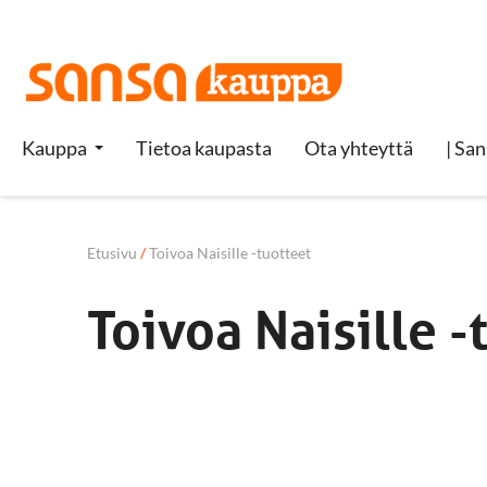
Kauppa
Tietoa kaupasta
Ota yhteyttä
| San
Etusivu
/
Toivoa Naisille -tuotteet
Toivoa Naisille -