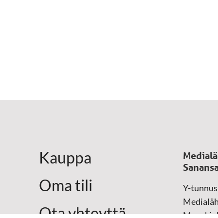
Kauppa
Medialä
Sanansa
Oma tili
Y-tunnus
Medialäh
Ota yhteyttä
Munckink