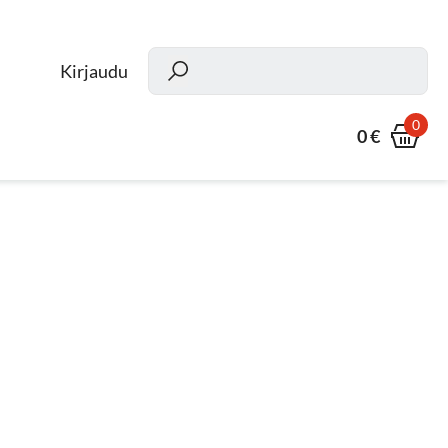
Kun
Kirjaudu
0
0 €