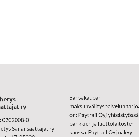
Sansakaupan
hetys
maksunvälityspalvelun tarjo
attajat ry
on: Paytrail Oyj yhteistyössä
: 0202008-0
pankkien ja luottolaitosten
etys Sanansaattajat ry
kanssa. Paytrail Oyj näkyy
atu 67, 05800