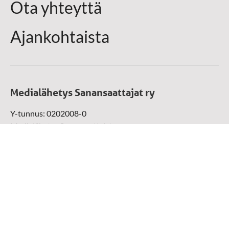
Ota yhteyttä
Ajankohtaista
Medialähetys Sanansaattajat ry
Y-tunnus: 0202008-0
Medialähetys Sanansaattajat ry
Munckinkatu 67, 05800 Hyvinkää