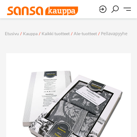
Pellavapyyhe
Etusivu
/
Kauppa
/
Kaikki tuotteet
/
Ale-tuotteet
/