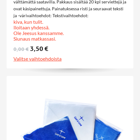
välttämättä saatavilla. Pakkaus sisältää 20 kpl serviettejä ja
ovat käsipainettuja. Painatuksessa risti ja seuraavat teksti
ja -värivaihtoehdot: Tekstivaihtoehdot:
kiva, kun tulit.
Iloitaan yhdessä.
Ole Jeesus kanssamme.
Siunaus matkassasi.
3,50 €
0,00 €
Värivaihtoehdot:
valkoinen
Valitse vaihtoehdoista
samppanja
keltainen
Oranssi
vihreä
lime
punainen
sininen
Vaalean sininen
viininpunainen