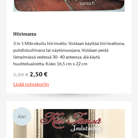
Hiirimatto
3 in 1 Mikrokuitu hiirimatto. Voidaan käyttää hiirimattona,
puhdistusliinana tai näytönsuojana. Voidaan pestä
lämpimässä vedessä 30- 40 asteessa, älä käytä
huuhteluainetta. Koko 16,5 cm x 22 cm
2,50 €
5,00 €
Lisää ostoskoriin
Ale!