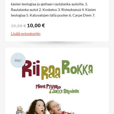
käsien teologiaa ja ajellaan rautalanka-autoilla. 1.
Rautalanka-autot 2. Kosketus 3. Risteyksessä 4. Käsien
teologiaa 5. Katuvalojen tällä puolen 6. Carpe Diem 7.
Verhon takana 8. Padina 9. Puhtainta kultaa 10.
10,00 €
20,00 €
Todellisuutta 11. Hopealanka
Lisää ostoskoriin
Ale!