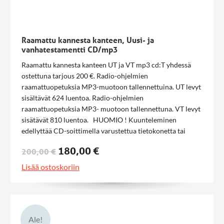
Raamattu kannesta kanteen, Uusi- ja
vanhatestamentti CD/mp3
Raamattu kannesta kanteen UT ja VT mp3 cd:T yhdessä
ostettuna tarjous 200 €. Radio-ohjelmien
raamattuopetuksia MP3-muotoon tallennettuina. UT levyt
sisältävät 624 luentoa. Radio-ohjelmien
raamattuopetuksia MP3- muotoon tallennettuna. VT levyt
sisätävät 810 luentoa. HUOMIO ! Kuunteleminen
edellyttää CD-soittimella varustettua tietokonetta tai
MP3-muotoisen äänitteen tunnitavaa CD-soitinta.
180,00 €
200,00 €
Lisää ostoskoriin
Ale!