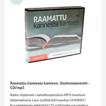
Raamattu kannesta kanteen, Uusitestamentti -
CD/mp3
Radio-ohjelmien raamattuopetuksia MP3-muotoon
tallennettuina. Levy sisältää 624 luentoa. HUOMIO !
Kuunteleminen edellyttää CD-soittimella varustettua