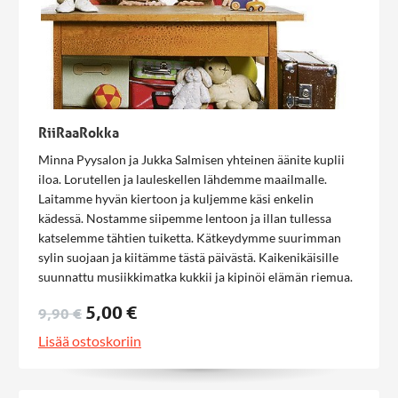
RiiRaaRokka
Minna Pyysalon ja Jukka Salmisen yhteinen äänite kuplii
iloa. Lorutellen ja lauleskellen lähdemme maailmalle.
Laitamme hyvän kiertoon ja kuljemme käsi enkelin
kädessä. Nostamme siipemme lentoon ja illan tullessa
katselemme tähtien tuiketta. Kätkeydymme suurimman
sylin suojaan ja kiitämme tästä päivästä. Kaikenikäisille
suunnattu musiikkimatka kukkii ja kipinöi elämän riemua.
Kappalelista 1. Lorutellen, lauleskellen 2. Kikerrystä
5,00 €
9,90 €
kirjainten 3. Lähdetäänkö maailmalle? 4. Ketkupolkka 5.
Kuka on rikkonut 6. Ristin merkin teen 7. Nosta siipeni
Lisää ostoskoriin
lentoon 8. Tänään iloitsen! 9. Hikihumppa 10. Käsi enkelin
kädessä 11. Kirje kuulle 12. Laita hyvä kiertoon 13.
Nuohooja Nokinen 14. Saapunut on ilta 15. Tähti tuikkii