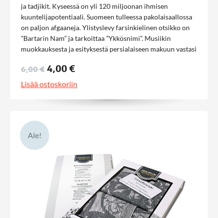
ja tadjikit. Kyseessä on yli 120 miljoonan ihmisen
kuuntelijapotentiaali. Suomeen tulleessa pakolaisaallossa
on paljon afgaaneja. Ylistyslevy farsinkielinen otsikko on
”Bartarin Nam” ja tarkoittaa ”Ykkösnimi”. Musiikin
muokkauksesta ja esityksestä persialaiseen makuun vastasi
Gilbert Hovsepian tiimeineen Yhdysvalloista. Gilbertin isä
4,00 €
6,00 €
on Haik Hovsepian, Iranin tunnetuin kristitty
marttyyripastori, tuttu Sansa-tv:n videosta ’Huuto Iranista’.
Lisää ostoskoriin
Farsi Nordic Praise levyä myydään evankelioivaan
ilmaisjakeluun edullisesti. Levy tuo ihanan ylistyksen
ilmapiirin kotiisi vaikket kieltä ymmärtäisikään
Ale!