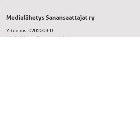
Medialähetys Sanansaattajat ry
Y-tunnus: 0202008-0
Medialähetys Sanansaattajat ry
Munckinkatu 67, 05800 Hyvinkää
Sansakaupan maksunvälityspalvelun tarjoaja on: Paytrail
Oyj yhteistyössä pankkien ja luottolaitosten kanssa.
Paytrail Oyj näkyy maksun saajana ja välittää maksun
kauppiaalle. Reklamaatiotapauksissa ota yhteys tuotteen
toimittajaan.