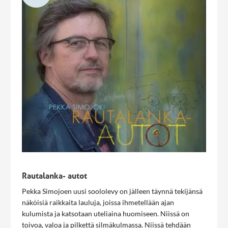
Rautalanka- autot
Pekka Simojoen uusi soololevy on jälleen täynnä tekijänsä
näköisiä raikkaita lauluja, joissa ihmetellään ajan
kulumista ja katsotaan uteliaina huomiseen. Niissä on
toivoa, valoa ja pilkettä silmäkulmassa. Niissä tehdään