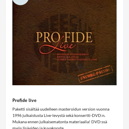
Profide live
Paketti sisältää uudelleen masteroidun version vuonna
1996 julkaistusta Live-levystä sekä konsertti-DVD:n.
Mukana ennen julkaisematonta materiaalia! DVD:ssä
myös lisävideo ja kuvakooste.