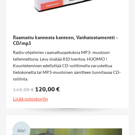
Raamattu kannesta kanteen, Vanhatestamentti -
CD/mp3
Radio-ohjelmien raamattuopetuksia MP3- muotoon
tallennettuna. Levy sisätää 810 luentoa. HUOMIO !
Kuunteleminen edellyttää CD-soittimella varustettua
tietokonetta tai MP3-muotoisen äänitteen tunnitavaa CD-
soitinta.
120,00 €
140,00 €
Lisää ostoskoriin
Ale!