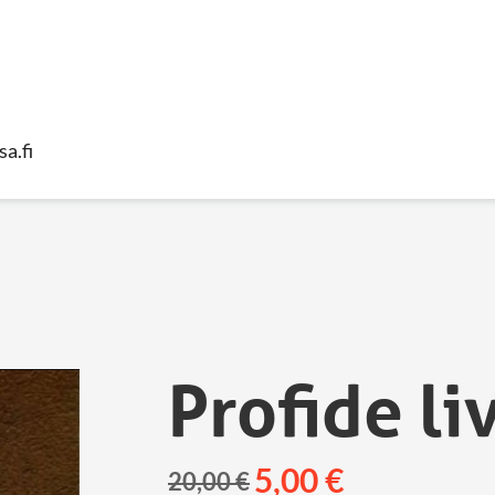
sa.fi
Profide li
5,00
€
20,00
€