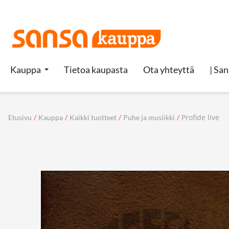
Kauppa
Tietoa kaupasta
Ota yhteyttä
| San
Profide live
Etusivu
/
Kauppa
/
Kaikki tuotteet
/
Puhe ja musiikki
/