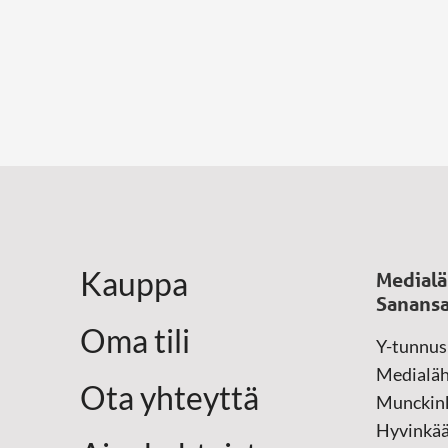
Kauppa
Medialä
Sanansa
Oma tili
Y-tunnus
Medialäh
Ota yhteyttä
Munckink
Hyvinkä