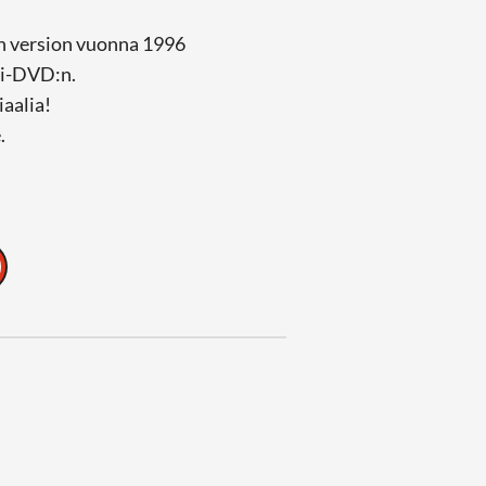
un version vuonna 1996
ti-DVD:n.
aalia!
.