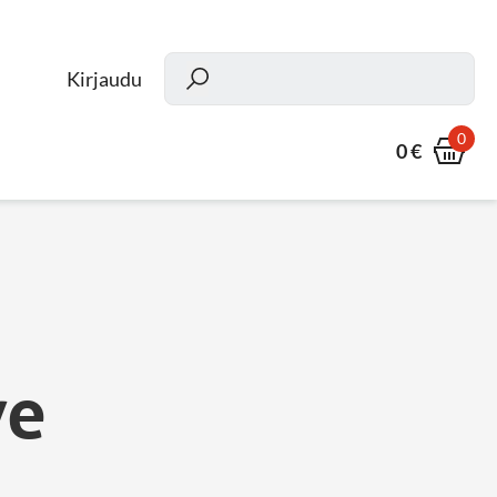
Kun
Kirjaudu
0
0 €
ve