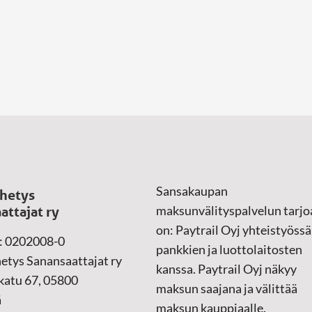
Sansakaupan
hetys
maksunvälityspalvelun tarjo
attajat ry
on: Paytrail Oyj yhteistyössä
: 0202008-0
pankkien ja luottolaitosten
etys Sanansaattajat ry
kanssa. Paytrail Oyj näkyy
atu 67, 05800
maksun saajana ja välittää
ä
maksun kauppiaalle.