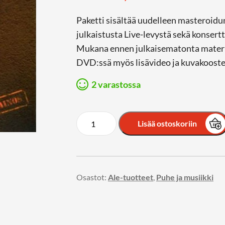
Paketti sisältää uudelleen masteroid
julkaistusta Live-levystä sekä konsert
Mukana ennen julkaisematonta materi
DVD:ssä myös lisävideo ja kuvakooste
2 varastossa
Lisää ostoskoriin
Osastot:
Ale-tuotteet
,
Puhe ja musiikki