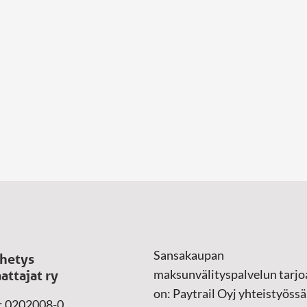
Sansakaupan
hetys
maksunvälityspalvelun tarjo
attajat ry
on: Paytrail Oyj yhteistyössä
: 0202008-0