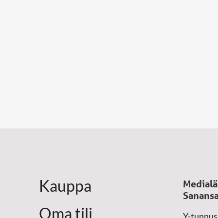
Kauppa
Medialä
Sanansa
Oma tili
Y-tunnus