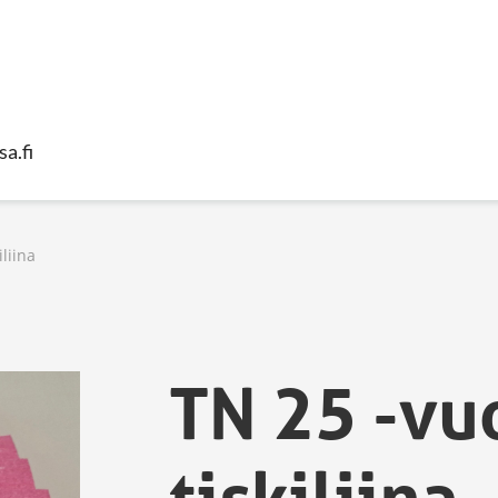
sa.fi
iliina
TN 25 -vu