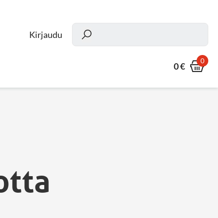
Kun
Kirjaudu
0
0 €
otta