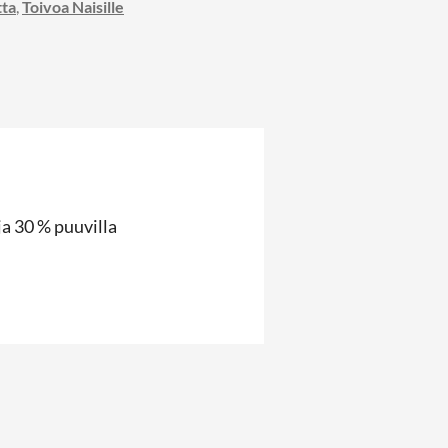
ta
,
Toivoa Naisille
ja 30 % puuvilla