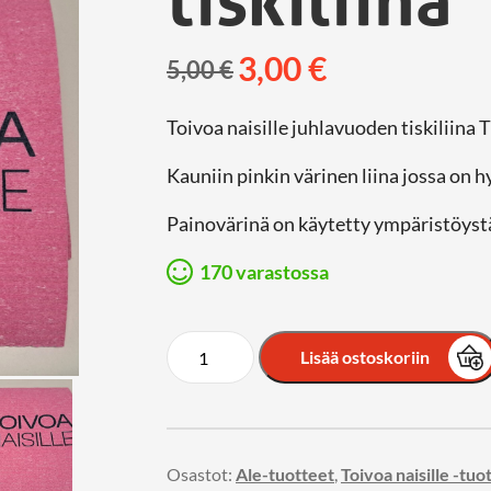
tiskiliina
3,00
€
5,00
€
Toivoa naisille juhlavuoden tiskiliina 
Kauniin pinkin värinen liina jossa on 
Painovärinä on käytetty ympäristöystäv
170 varastossa
Lisää ostoskoriin
Osastot:
Ale-tuotteet
,
Toivoa naisille -tuo