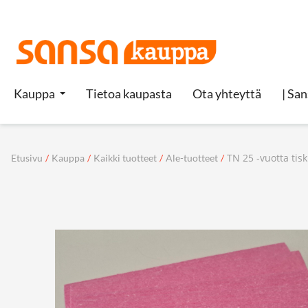
Kauppa
Tietoa kaupasta
Ota yhteyttä
| San
TN 25 -vuotta tisk
Etusivu
/
Kauppa
/
Kaikki tuotteet
/
Ale-tuotteet
/