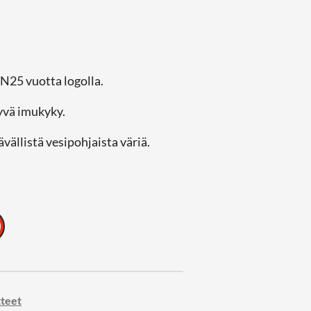
TN25 vuotta logolla.
hyvä imukyky.
ällistä vesipohjaista väriä.
tteet