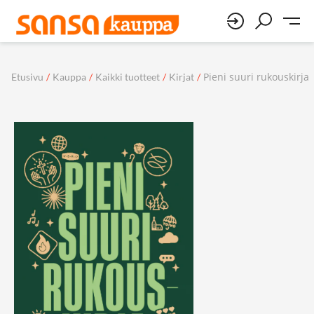
Pieni suuri rukouskirja
Etusivu
/
Kauppa
/
Kaikki tuotteet
/
Kirjat
/