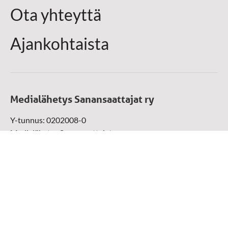
Ota yhteyttä
Ajankohtaista
Medialähetys Sanansaattajat ry
Y-tunnus: 0202008-0
Medialähetys Sanansaattajat ry
Munckinkatu 67, 05800 Hyvinkää