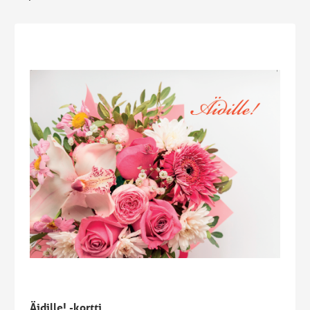
Äidille! -kortti