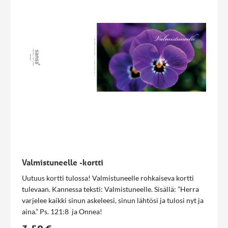
Valmistuneelle -kortti
Uutuus kortti tulossa! Valmistuneelle rohkaiseva kortti
tulevaan. Kannessa teksti: Valmistuneelle. Sisällä: ”Herra
varjelee kaikki sinun askeleesi, sinun lähtösi ja tulosi nyt ja
aina.” Ps. 121:8 ja Onnea!