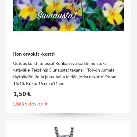
Ilon orvokit -kortti
Uutuus kortti tulossa! Rohkaiseva kortti muistoksi
ystävälle. Tekstinä: Siunausta! takana: ” Toivon Jumala
täyttäköön ilolla ja rauhalla teidät, jotka uskotte” Room.
15:13. Koko: 15 cm x11 cm.
1,50 €
Lisää ostoskoriin