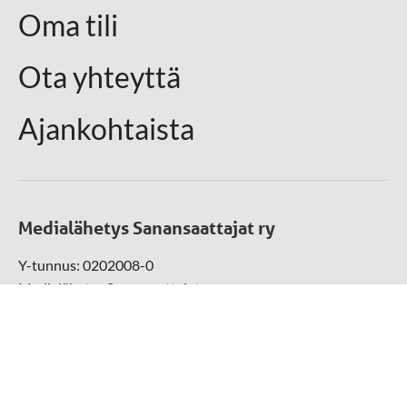
Oma tili
Ota yhteyttä
Ajankohtaista
Medialähetys Sanansaattajat ry
Y-tunnus: 0202008-0
Medialähetys Sanansaattajat ry
Munckinkatu 67, 05800 Hyvinkää