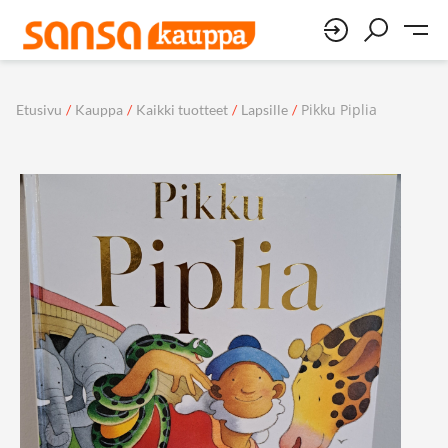
Pikku Piplia
Etusivu
/
Kauppa
/
Kaikki tuotteet
/
Lapsille
/