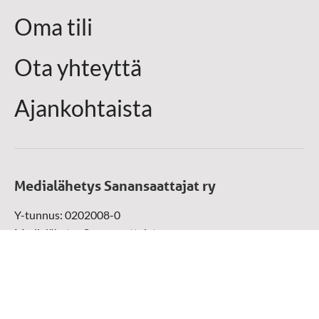
Oma tili
Ota yhteyttä
Ajankohtaista
Medialähetys Sanansaattajat ry
Y-tunnus: 0202008-0
Medialähetys Sanansaattajat ry
Munckinkatu 67, 05800 Hyvinkää