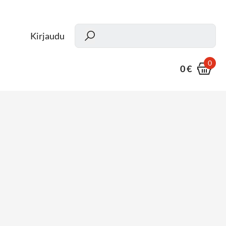
Kun
Kirjaudu
0
0 €