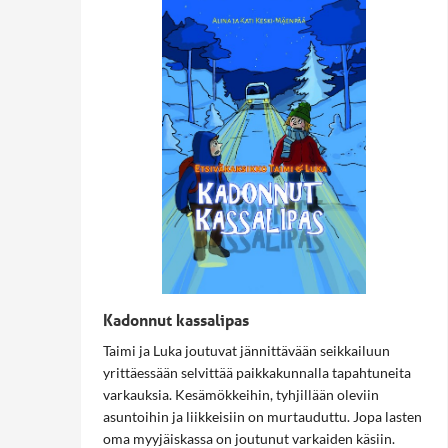
Kadonnut kassalipas
Taimi ja Luka joutuvat jännittävään seikkailuun
yrittäessään selvittää paikkakunnalla tapahtuneita
varkauksia. Kesämökkeihin, tyhjillään oleviin
asuntoihin ja liikkeisiin on murtauduttu. Jopa lasten
oma myyjäiskassa on joutunut varkaiden käsiin.