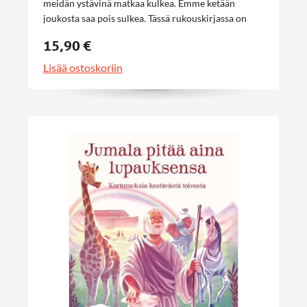
meidän ystävinä matkaa kulkea. Emme ketään
joukosta saa pois sulkea. Tässä rukouskirjassa on
Hanna Ekolan rukouksia, joista lapsi voi löytää
15,90 €
itselleen niitä tärkeitä rukouksia, jotka seuraavat
läpi elämän. Kirjassa on 55 rukousta päivän eri
Lisää ostoskoriin
tilanteisiin.