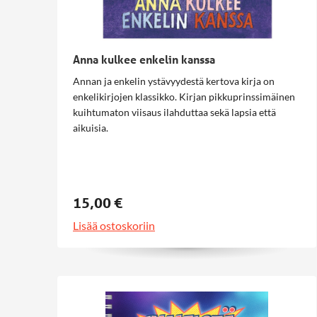
Anna kulkee enkelin kanssa
Annan ja enkelin ystävyydestä kertova kirja on
enkelikirjojen klassikko. Kirjan pikkuprinssimäinen
kuihtumaton viisaus ilahduttaa sekä lapsia että
aikuisia.
15,00 €
Lisää ostoskoriin