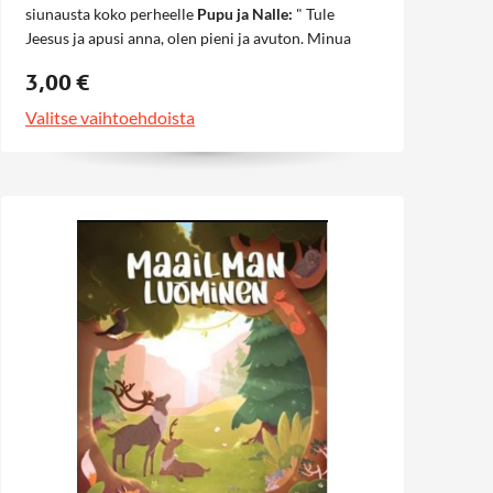
siunausta koko perheelle
Pupu ja Nalle:
" Tule
Jeesus ja apusi anna, olen pieni ja avuton. Minua
suojele, nosta ja kanna, että perille pääsisin. Tule
3,00 €
Jeesus ja kasta minut armoosi valtavaan, että
kanssasi saan käydä aikaan tulevaan." A.T.Tuuli
Valitse vaihtoehdoista
Onnea ja siunausta koko perheelle.