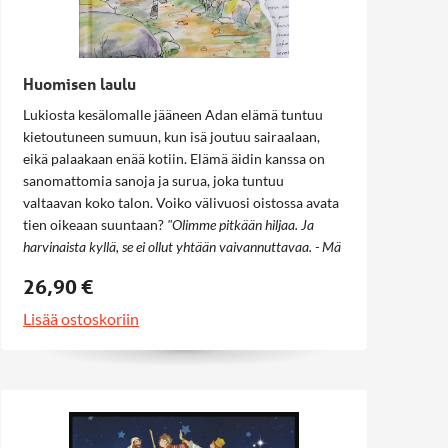
Huomisen laulu
Lukiosta kesälomalle jääneen Adan elämä tuntuu
kietoutuneen sumuun, kun isä joutuu sairaalaan,
eikä palaakaan enää kotiin. Elämä äidin kanssa on
sanomattomia sanoja ja surua, joka tuntuu
valtaavan koko talon. Voiko välivuosi oistossa avata
tien oikeaan suuntaan?
"Olimme pitkään hiljaa. Ja
harvinaista kyllä, se ei ollut yhtään vaivannuttavaa. - Mä
haluaisin kysysä sulta jotain, mutaa en tiedä voinko,
26,90 €
Mikael lopulta sanoi. - Kysy pois vaan. En mä pure. Se
näytti mietteliäältä. Ehkä se asetteli sanoja mielessään. -
Lisää ostoskoriin
Mihin sä ajattelet ihmisen päätyvän kuoleman jälkeen?"