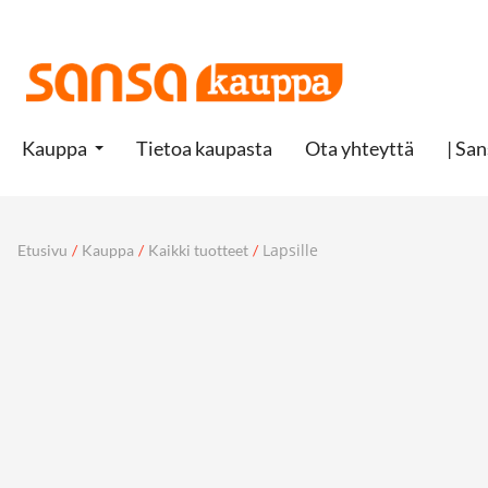
Kauppa
Tietoa kaupasta
Ota yhteyttä
| San
Lapsille
Etusivu
/
Kauppa
/
Kaikki tuotteet
/