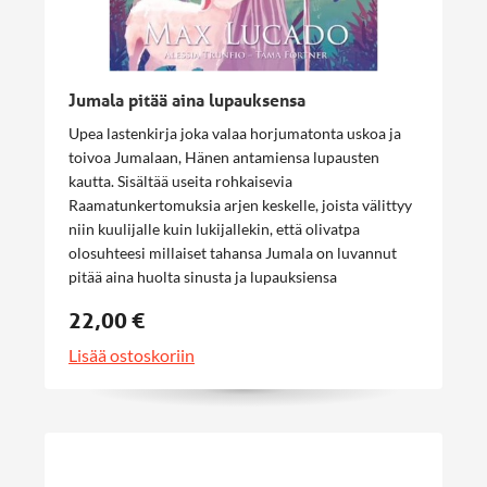
Jumala pitää aina lupauksensa
Upea lastenkirja joka valaa horjumatonta uskoa ja
toivoa Jumalaan, Hänen antamiensa lupausten
kautta. Sisältää useita rohkaisevia
Raamatunkertomuksia arjen keskelle, joista välittyy
niin kuulijalle kuin lukijallekin, että olivatpa
olosuhteesi millaiset tahansa Jumala on luvannut
pitää aina huolta sinusta ja lupauksiensa
täyttymisestä! Värikkäät kuvat ja lyhyehköt
22,00 €
kertomukset innostavat kuuntelemaan ja kertojan
jatkamaan lukemista. Kirjasta välittyy mm.
Lisää ostoskoriin
seuraavanlaisia totuuksia:
Jumala pitää aina huolen omistaan
Jumala on aina kanssasi
Jeesus ymmärtää sinua
Jumala kääntää surusi iloksi
ja monia muita..