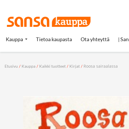
Kauppa
Tietoa kaupasta
Ota yhteyttä
| San
Roosa sairaalassa
Etusivu
/
Kauppa
/
Kaikki tuotteet
/
Kirjat
/