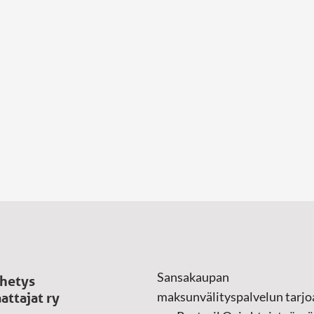
Sansakaupan
hetys
maksunvälityspalvelun tarjo
attajat ry