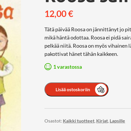
12,00
€
Tätä päivää Roosa on jännittänyt jo pit
mikä häntä odottaa. Roosa ei pidä sair
pelkää niitä. Roosa on myös vihainen lää
pakottivat hänet tähän kaikkeen.
1 varastossa
Lisää ostoskoriin
Osastot:
Kaikki tuotteet
,
Kirjat
,
Lapsille