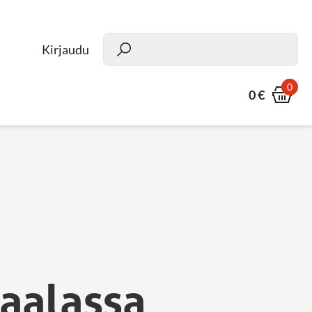
Kun
Kirjaudu
0
0 €
raalassa