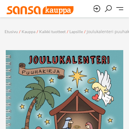
Joulukalenteri puuhak
Etusivu
/
Kauppa
/
Kaikki tuotteet
/
Lapsille
/