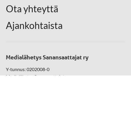
Ota yhteyttä
Ajankohtaista
Medialähetys Sanansaattajat ry
Y-tunnus: 0202008-0
Medialähetys Sanansaattajat ry
Munckinkatu 67, 05800 Hyvinkää